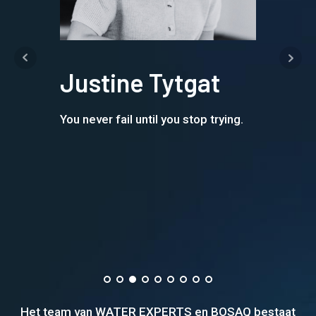
ie
Justine Tytgat
A
rge
You never fail until you stop trying.
Exce
e
and 
(A.P
Het team van WATER EXPERTS en BOSAQ bestaat