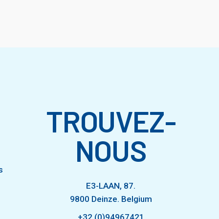
TROUVEZ-
NOUS
s
E3-LAAN, 87.
9800 Deinze. Belgium
+32 (0)94967421